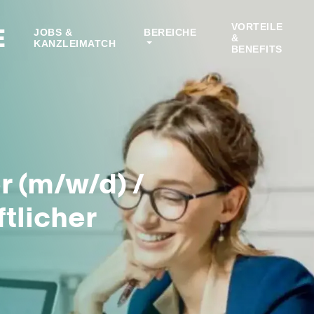
VORTEILE
E
JOBS &
BEREICHE
&
KANZLEIMATCH
BENEFITS
r (m/w/d) /
tlicher