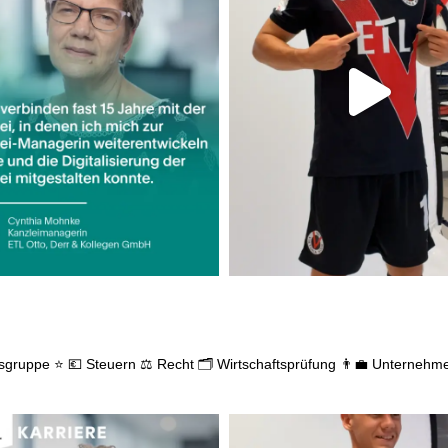
gsgruppe ⭐
💶 Steuern
⚖️ Recht
🗂️ Wirtschaftsprüfung
👨‍💼 Unternehm