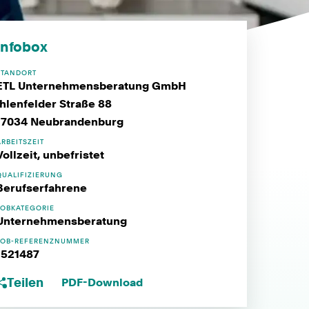
Infobox
STANDORT
ETL Unternehmensberatung GmbH
Ihlenfelder Straße 88
17034 Neubrandenburg
ARBEITSZEIT
Vollzeit, unbefristet
QUALIFIZIERUNG
Berufserfahrene
JOBKATEGORIE
Unternehmensberatung
JOB-REFERENZNUMMER
1521487
Teilen
PDF-Download