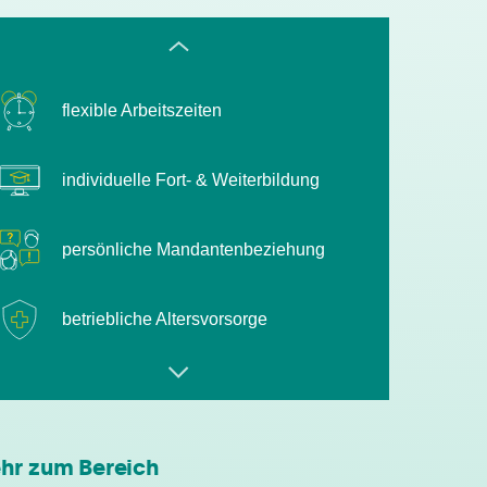
flexible Arbeitszeiten
individuelle Fort- & Weiterbildung
persönliche Mandantenbeziehung
betriebliche Altersvorsorge
attraktive
Zusatzleistungen/Mitarbeiterrabatte
leistungsgerechte Bezahlung
hr zum Bereich
flexible Arbeitszeiten