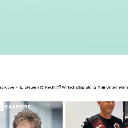
gsgruppe ⭐
💶 Steuern
⚖️ Recht
🗂️ Wirtschaftsprüfung
👨‍💼 Unternehm