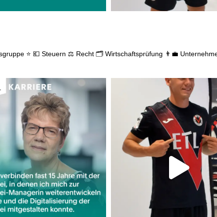
gsgruppe ⭐
💶 Steuern
⚖️ Recht
🗂️ Wirtschaftsprüfung
👨‍💼 Unternehm