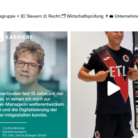
gsgruppe ⭐
💶 Steuern
⚖️ Recht
🗂️ Wirtschaftsprüfung
👨‍💼 Unternehm