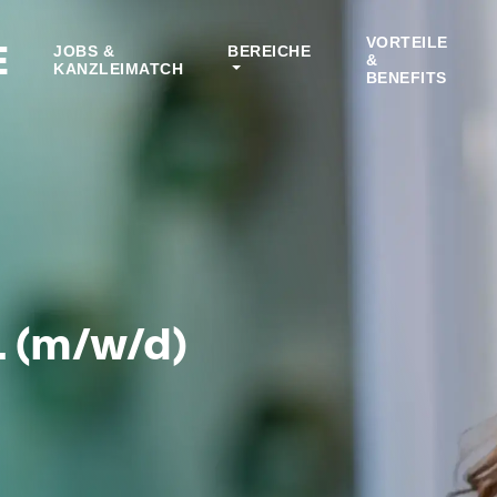
VORTEILE
E
JOBS &
BEREICHE
&
KANZLEIMATCH
BENEFITS
 (m/w/d)