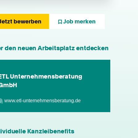
Jetzt bewerben
Job merken
er den neuen Arbeitsplatz entdecken
individuelle Fort- & Weiterbildung
persönliche Mandantenbeziehung
ETL Unternehmensberatung
GmbH
betriebliche Altersvorsorge
www.etl-unternehmensberatung.de
attraktive
Zusatzleistungen/Mitarbeiterrabatte
leistungsgerechte Bezahlung
ividuelle Kanzleibenefits