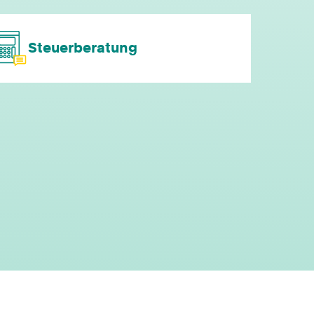
individuelle Fort- & Weiterbildung
Steuerberatung
persönliche Mandantenbeziehung
betriebliche Altersvorsorge
attraktive
Zusatzleistungen/Mitarbeiterrabatte