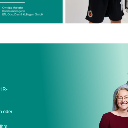
 HR-
n oder
Ihre