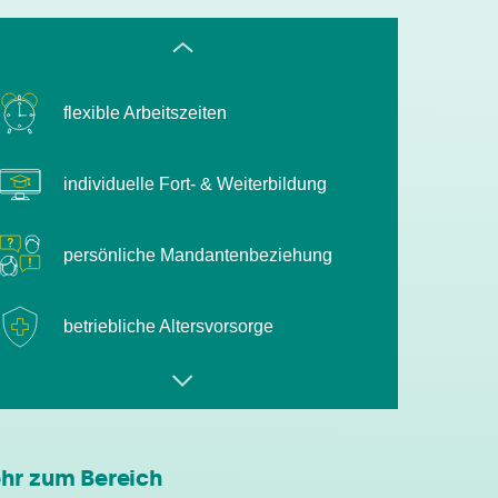
flexible Arbeitszeiten
individuelle Fort- & Weiterbildung
persönliche Mandantenbeziehung
betriebliche Altersvorsorge
attraktive
Zusatzleistungen/Mitarbeiterrabatte
leistungsgerechte Bezahlung
hr zum Bereich
flexible Arbeitszeiten