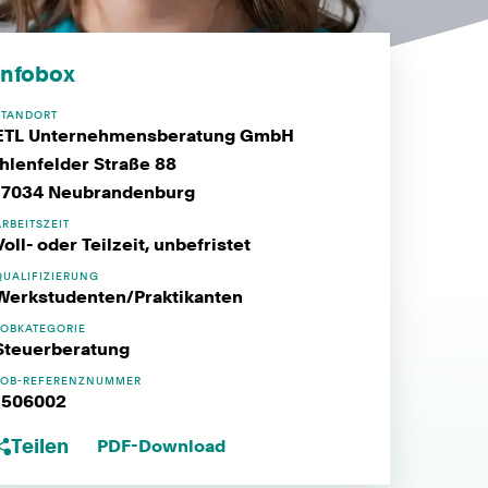
Infobox
STANDORT
ETL Unternehmensberatung GmbH
Ihlenfelder Straße 88
17034 Neubrandenburg
ARBEITSZEIT
Voll- oder Teilzeit, unbefristet
QUALIFIZIERUNG
Werkstudenten/Praktikanten
JOBKATEGORIE
Steuerberatung
JOB-REFERENZNUMMER
1506002
Teilen
PDF-Download