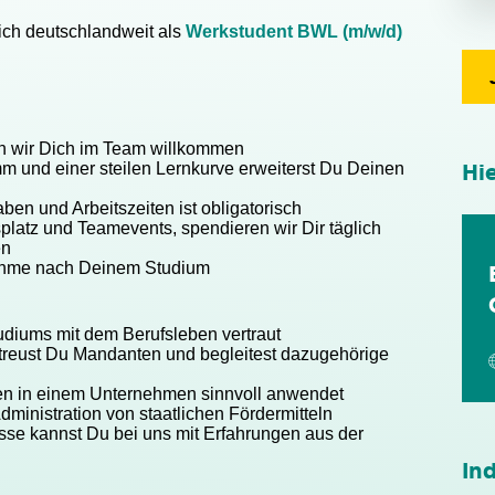
ich deutschlandweit als
Werkstudent BWL (m/w/d)
en wir Dich im Team willkommen
 und einer steilen Lernkurve erweiterst Du Deinen
Hi
aben und Arbeitszeiten ist obligatorisch
latz und Teamevents, spendieren wir Dir täglich
en
nahme nach Deinem Studium
diums mit dem Berufsleben vertraut
reust Du Mandanten und begleitest dazugehörige
ben in einem Unternehmen sinnvoll anwendet
Administration von staatlichen Fördermitteln
sse kannst Du bei uns mit Erfahrungen aus der
Ind