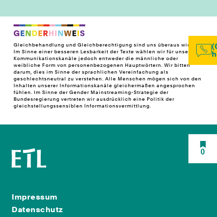
Gleichbehandlung und Gleichberechtigung sind uns überaus wichtig!
(
Im Sinne einer besseren Lesbarkeit der Texte wählen wir für unsere
h
Kommunikationskanäle jedoch entweder die männliche oder
weibliche Form von personenbezogenen Hauptwörtern. Wir bitten
darum, dies im Sinne der sprachlichen Vereinfachung als
geschlechtsneutral zu verstehen. Alle Menschen mögen sich von den
Inhalten unserer Informationskanäle gleichermaßen angesprochen
fühlen. Im Sinne der Gender Mainstreaming-Strategie der
Bundesregierung vertreten wir ausdrücklich eine Politik der
gleichstellungssensiblen Informationsvermittlung.
0
Impressum
Datenschutz