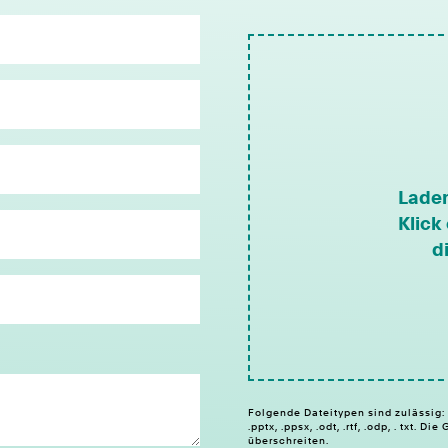
Laden
Klick
d
Folgende Dateitypen sind zulässig: .pdf,
.pptx, .ppsx, .odt, .rtf, .odp, . txt.
überschreiten.