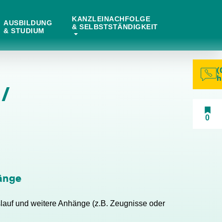
KANZLEINACHFOLGE
AUSBILDUNG
& SELBSTSTÄNDIGKEIT
& STUDIUM
(
h
/
0
änge
slauf und weitere Anhänge (z.B. Zeugnisse oder