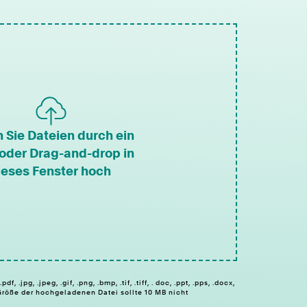
 Sie Dateien durch ein
 oder Drag-and-drop in
ieses Fenster hoch
 .jpg, .jpeg, .gif, .png, .bmp, .tif, .tiff, . doc, .ppt, .pps, .docx,
 Die Größe der hochgeladenen Datei sollte 10 MB nicht