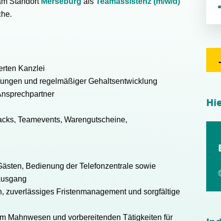
am Standort
Merseburg
als
Teamassistenz (m/w/d)
che.
ierten Kanzlei
stungen und regelmäßiger Gehaltsentwicklung
Ansprechpartner
Hi
nacks, Teamevents, Warengutscheine,
ästen, Bedienung der Telefonzentrale sowie
-ausgang
, zuverlässiges Fristenmanagement und sorgfältige
m Mahnwesen und vorbereitenden Tätigkeiten für