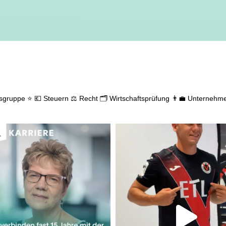
gsgruppe ⭐
💶 Steuern
⚖️ Recht
🗂️ Wirtschaftsprüfung
👨‍💼 Unternehm