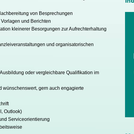
Ind
 Nachbereitung von Besprechungen
 Vorlagen und Berichten
ation kleinerer Besorgungen zur Aufrechterhaltung
zleiveranstaltungen und organisatorischen
usbildung oder vergleichbare Qualifikation im
ld wünschenswert, gern auch engagierte
rift
, Outlook)
 und Serviceorientierung
rbeitsweise