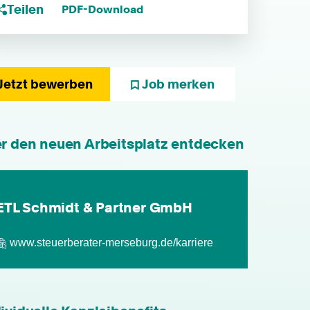
Teilen
PDF-Download
Jetzt bewerben
Job merken
individuelle Fort- & Weiterbildung
er den neuen Arbeitsplatz entdecken
persönliche Mandantenbeziehung
ETL Schmidt & Partner GmbH
betriebliche Altersvorsorge
www.steuerberater-merseburg.de/karriere
attraktive
Zusatzleistungen/Mitarbeiterrabatte
leistungsgerechte Bezahlung