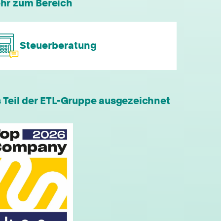
hr zum Bereich
flexible Arbeitszeiten
individuelle Fort- & Weiterbildung
Steuerberatung
persönliche Mandantenbeziehung
betriebliche Altersvorsorge
s Teil der ETL-Gruppe ausgezeichnet
attraktive
Zusatzleistungen/Mitarbeiterrabatte