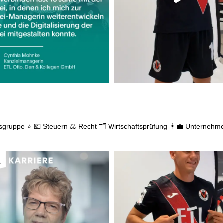
gsgruppe ⭐
💶 Steuern
⚖️ Recht
🗂️ Wirtschaftsprüfung
👨‍💼 Unternehm