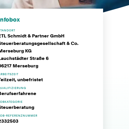
Infobox
STANDORT
ETL Schmidt & Partner GmbH
Steuerberatungsgesellschaft & Co.
Merseburg KG
Lauchstädter Straße 6
06217 Merseburg
ARBEITSZEIT
Teilzeit, unbefristet
QUALIFIZIERUNG
Berufserfahrene
JOBKATEGORIE
Steuerberatung
JOB-REFERENZNUMMER
2332503