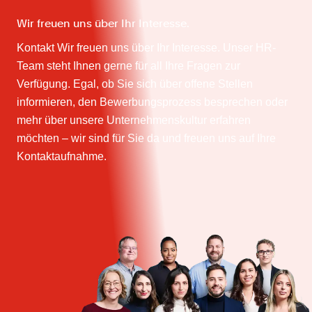
Wir freuen uns über Ihr Interesse.
Kontakt Wir freuen uns über Ihr Interesse. Unser HR-
Team steht Ihnen gerne für all Ihre Fragen zur
Verfügung. Egal, ob Sie sich über offene Stellen
informieren, den Bewerbungsprozess besprechen oder
mehr über unsere Unternehmenskultur erfahren
möchten – wir sind für Sie da und freuen uns auf Ihre
Kontaktaufnahme.