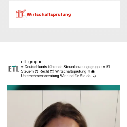
individuelle Fort- & Weiterbildung
Wirtschaftsprüfung
persönliche Mandantenbeziehung
betriebliche Altersvorsorge
attraktive
etl_gruppe
Zusatzleistungen/Mitarbeiterrabatte
⭐ Deutschlands führende Steuerberatungsgruppe ⭐
💶
Steuern
⚖️ Recht
🗂️ Wirtschaftsprüfung
👨‍💼
Unternehmensberatung
Wir sind für Sie da! 🤝