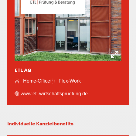
individuelle Fort- & Weiterbildung
persönliche Mandantenbeziehung
ETL AG
Home-Office
Flex-Work
betriebliche Altersvorsorge
www.etl-wirtschaftspruefung.de
attraktive
Zusatzleistungen/Mitarbeiterrabatte
leistungsgerechte Bezahlung
Individuelle Kanzleibenefits