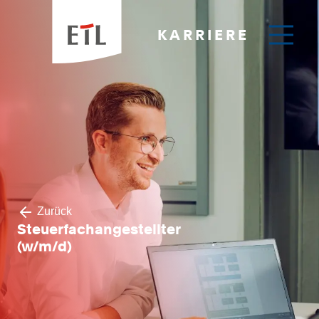
KARRIERE
Zurück
Steuerfachangestellter
(w/m/d)