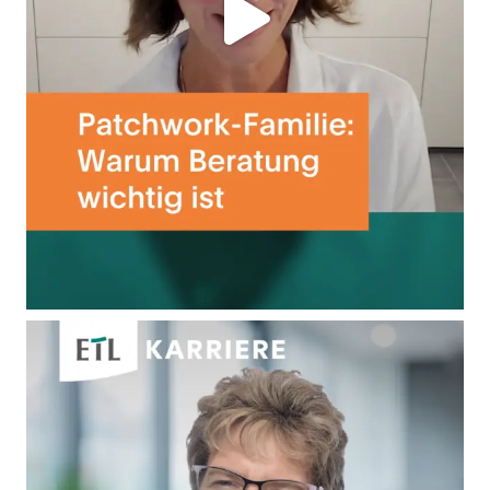
Betriebliche Altersvorsorge
Gleitzeit ohne Kernzeitenzwang
Vollfinanzierte Fort- & Weiterbildung
Marktgerechtes Gehalt, transparent und
verhandelbar
Hybrides Arbeiten
Modernes Equipment, auch für
Homeoffice
Zuschuss JobRad