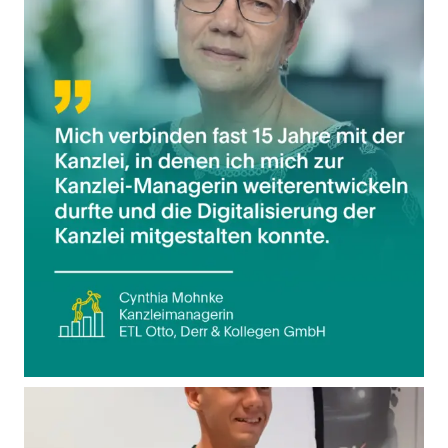
Zuschuss ÖPNV Ticket
Strukturiertes Einarbeitungsprogramm mit
persönlichem Mentor
Regelmäßige Team-Events
DATEV-Vollausstattung & papierlos
leistungsgerechte Bezahlung
flexible Arbeitszeiten
individuelle Fort- & Weiterbildung