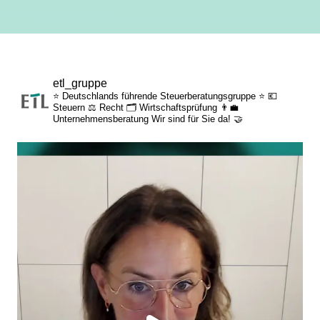
DATEV-Vollausstattung & papierlos
leistungsgerechte Bezahlung
etl_gruppe
⭐ Deutschlands führende Steuerberatungsgruppe ⭐
💶
flexible Arbeitszeiten
Steuern
⚖️ Recht
🗂️ Wirtschaftsprüfung
👨‍💼
Unternehmensberatung
Wir sind für Sie da! 🤝
individuelle Fort- & Weiterbildung
persönliche Mandantenbeziehung
betriebliche Altersvorsorge
attraktive
Zusatzleistungen/Mitarbeiterrabatte