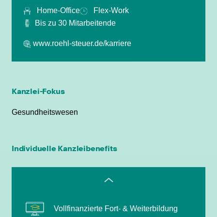
Home-Office
Flex-Work
Bis zu 30 Mitarbeitende
persönliche Mandantenbeziehung
www.roehl-steuer.de/karriere
betriebliche Altersvorsorge
attraktive
Kanzlei-Fokus
Zusatzleistungen/Mitarbeiterrabatte
Gesundheitswesen
Betriebliche Altersvorsorge
Individuelle Kanzleibenefits
Gleitzeit ohne Kernzeitenzwang
Vollfinanzierte Fort- & Weiterbildung
Marktgerechtes Gehalt, transparent und