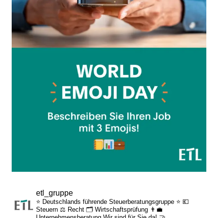
etl_gruppe
⭐ Deutschlands führende Steuerberatungsgruppe ⭐
💶
Steuern
⚖️ Recht
🗂️ Wirtschaftsprüfung
👨‍💼
Unternehmensberatung
Wir sind für Sie da! 🤝