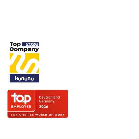
Gleichbehandlung und Gleichberechtigung sind uns überaus wichtig!
Im Sinne einer besseren Lesbarkeit der Texte wählen wir für unsere
Kommunikationskanäle jedoch entweder die männliche oder
weibliche Form von personenbezogenen Hauptwörtern. Wir bitten
darum, dies im Sinne der sprachlichen Vereinfachung als
geschlechtsneutral zu verstehen. Alle Menschen mögen sich von den
Inhalten unserer Informationskanäle gleichermaßen angesprochen