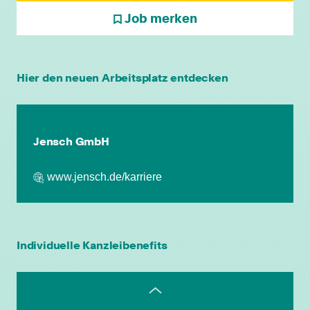
Job merken
individuelle Fort- & Weiterbildung
Hier den neuen Arbeitsplatz entdecken
persönliche Mandantenbeziehung
Jensch GmbH
betriebliche Altersvorsorge
www.jensch.de/karriere
attraktive
Zusatzleistungen/Mitarbeiterrabatte
leistungsgerechte Bezahlung
Individuelle Kanzleibenefits
flexible Arbeitszeiten