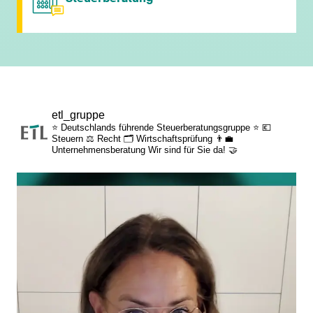
persönliche Mandantenbeziehung
betriebliche Altersvorsorge
attraktive
etl_gruppe
Zusatzleistungen/Mitarbeiterrabatte
⭐ Deutschlands führende Steuerberatungsgruppe ⭐
💶
Steuern
⚖️ Recht
🗂️ Wirtschaftsprüfung
👨‍💼
Unternehmensberatung
Wir sind für Sie da! 🤝