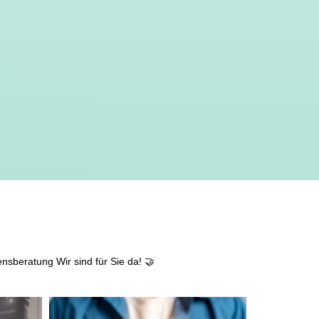
attraktive
Zusatzleistungen/Mitarbeiterrabatte
Bonuszahlungen
Tankzuschuss
Teamevents
Weihnachtsgeld
ensberatung
Wir sind für Sie da! 🤝
Teamfrühstück
Dienstwagen