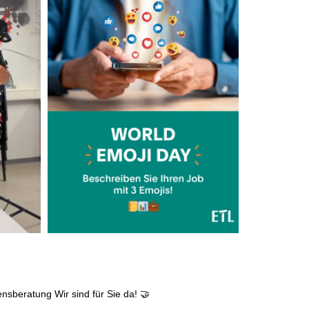
Computerbrille
kostenfreie Getränke
leistungsgerechte Bezahlung
flexible Arbeitszeiten
individuelle Fort- & Weiterbildung
persönliche Mandantenbeziehung
ensberatung
Wir sind für Sie da! 🤝
betriebliche Altersvorsorge