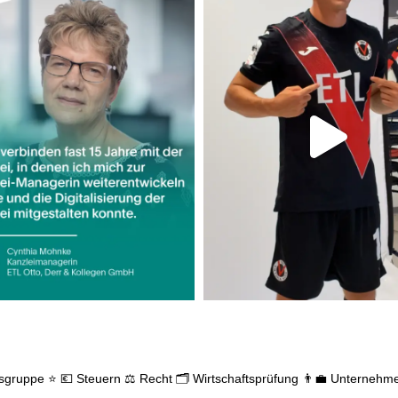
gsgruppe ⭐
💶 Steuern
⚖️ Recht
🗂️ Wirtschaftsprüfung
👨‍💼 Unternehm