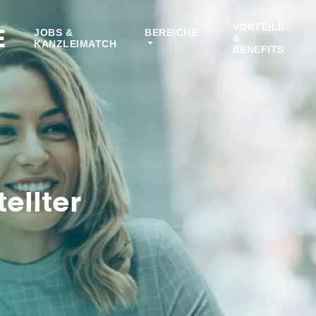
VORTEILE
E
JOBS &
BEREICHE
&
KANZLEIMATCH
BENEFITS
ellter