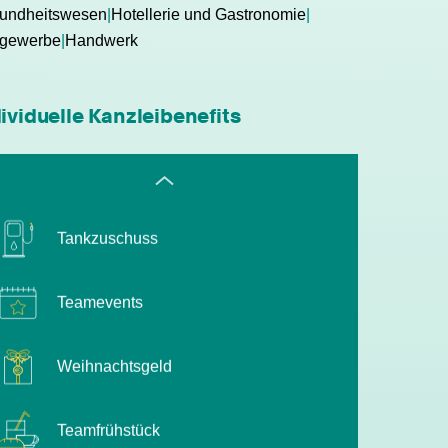
undheitswesen
|
Hotellerie und Gastronomie
|
attraktive
gewerbe
|
Handwerk
Zusatzleistungen/Mitarbeiterrabatte
Bonuszahlungen
ividuelle Kanzleibenefits
Tankzuschuss
Teamevents
Weihnachtsgeld
Teamfrühstück
Dienstwagen