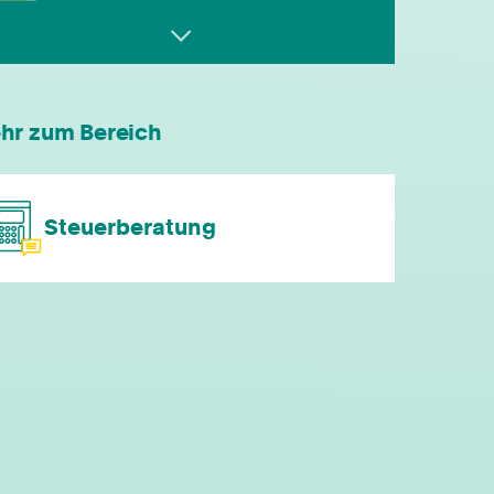
Computerbrille
kostenfreie Getränke
hr zum Bereich
leistungsgerechte Bezahlung
Steuerberatung
flexible Arbeitszeiten
individuelle Fort- & Weiterbildung
persönliche Mandantenbeziehung
betriebliche Altersvorsorge