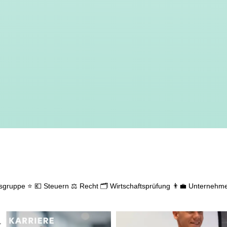
gsgruppe ⭐
💶 Steuern
⚖️ Recht
🗂️ Wirtschaftsprüfung
👨‍💼 Unternehm