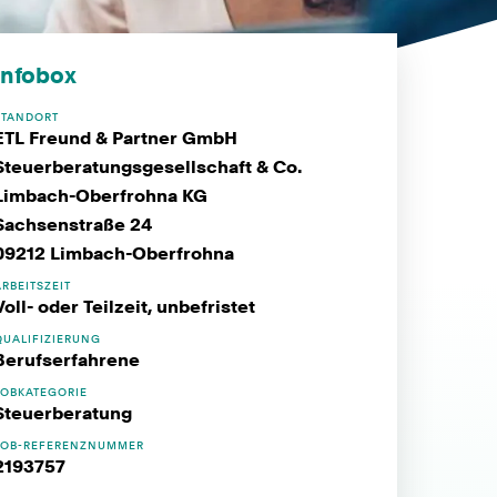
Infobox
STANDORT
ETL Freund & Partner GmbH
Steuerberatungsgesellschaft & Co.
Limbach-Oberfrohna KG
Sachsenstraße 24
09212 Limbach-Oberfrohna
ARBEITSZEIT
Voll- oder Teilzeit, unbefristet
QUALIFIZIERUNG
Berufserfahrene
JOBKATEGORIE
Steuerberatung
JOB-REFERENZNUMMER
2193757