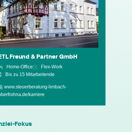
ETL Freund & Partner GmbH
Home-Office
Flex-Work
Bis zu 15 Mitarbeitende
www.steuerberatung-limbach-
individuelle Fort- & Weiterbildung
oberfrohna.de/karriere
persönliche Mandantenbeziehung
nzlei-Fokus
betriebliche Altersvorsorge