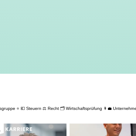
gsgruppe ⭐
💶 Steuern
⚖️ Recht
🗂️ Wirtschaftsprüfung
👨‍💼 Unternehm