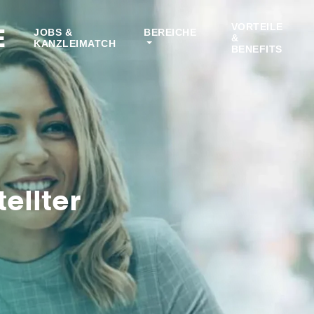
VORTEILE
E
JOBS &
BEREICHE
&
KANZLEIMATCH
BENEFITS
ellter