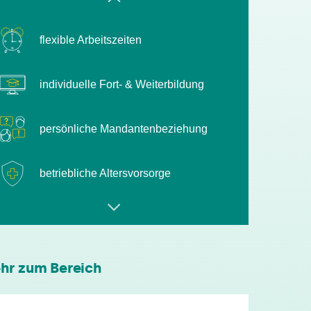
individuelle Fort- & Weiterbildung
persönliche Mandantenbeziehung
betriebliche Altersvorsorge
attraktive
Zusatzleistungen/Mitarbeiterrabatte
leistungsgerechte Bezahlung
hr zum Bereich
flexible Arbeitszeiten
individuelle Fort- & Weiterbildung