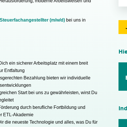
Herausforderung, moderne Arbeitsweisen und
Steuerfachangestellter (m/w/d)
bei uns in
Hi
ich ein sicherer Arbeitsplatz mit einem breit
r Entfaltung
sgerechten Bezahlung bieten wir individuelle
tsentwicklungen
reichen Start bei uns zu gewährleisten, wirst Du
gleitet
Förderung durch berufliche Fortbildung und
Ind
rer ETL-Akademie
Dir die neueste Technologie und alles, was Du für