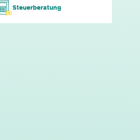
Steuerberatung
persönliche Mandantenbeziehung
betriebliche Altersvorsorge
attraktive
Zusatzleistungen/Mitarbeiterrabatte