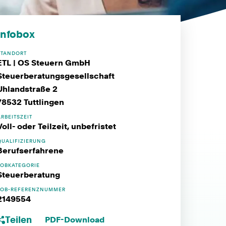
Infobox
STANDORT
ETL | OS Steuern GmbH
Steuerberatungsgesellschaft
Uhlandstraße 2
78532 Tuttlingen
ARBEITSZEIT
Voll- oder Teilzeit, unbefristet
QUALIFIZIERUNG
Berufserfahrene
JOBKATEGORIE
Steuerberatung
JOB-REFERENZNUMMER
2149554
Teilen
PDF-Download