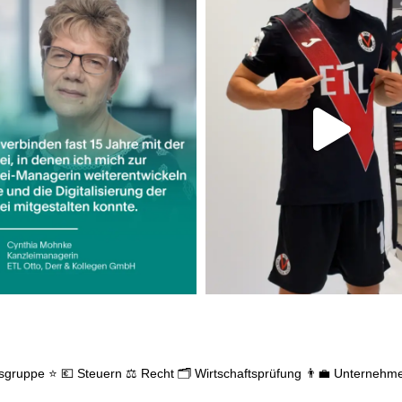
gsgruppe ⭐
💶 Steuern
⚖️ Recht
🗂️ Wirtschaftsprüfung
👨‍💼 Unternehm