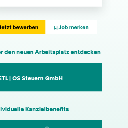
Jetzt bewerben
Job merken
individuelle Fort- & Weiterbildung
er den neuen Arbeitsplatz entdecken
persönliche Mandantenbeziehung
betriebliche Altersvorsorge
ETL | OS Steuern GmbH
attraktive
Zusatzleistungen/Mitarbeiterrabatte
leistungsgerechte Bezahlung
ividuelle Kanzleibenefits
flexible Arbeitszeiten