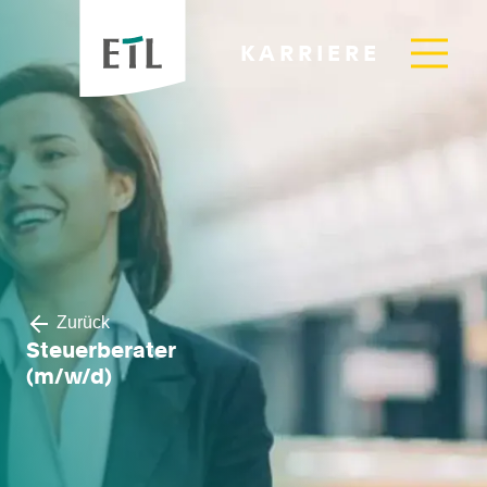
KARRIERE
Zurück
Steuerberater
(m/w/d)