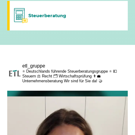
individuelle Fort- & Weiterbildung
Steuerberatung
persönliche Mandantenbeziehung
betriebliche Altersvorsorge
attraktive
etl_gruppe
Zusatzleistungen/Mitarbeiterrabatte
⭐ Deutschlands führende Steuerberatungsgruppe ⭐
💶
Steuern
⚖️ Recht
🗂️ Wirtschaftsprüfung
👨‍💼
Unternehmensberatung
Wir sind für Sie da! 🤝