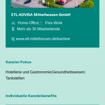
ETL ADVISA Mittelhessen GmbH
Home-Office
Flex-Work
Mehr als 30 Mitarbeitende
individuelle Fort- & Weiterbildung
www.etl-mittelhessen.de/karriere
persönliche Mandantenbeziehung
Kanzlei-Fokus
betriebliche Altersvorsorge
Hotellerie und Gastronomie
|
Gesundheitswesen
|
attraktive
Tankstellen
Zusatzleistungen/Mitarbeiterrabatte
leistungsgerechte Bezahlung
Individuelle Kanzleibenefits