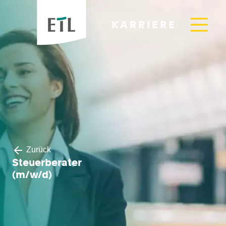
KARRIERE
Zurück
Steuerberater
(m/w/d)