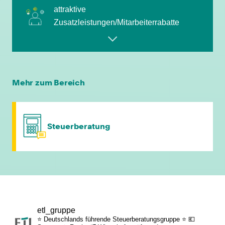
attraktive
Zusatzleistungen/Mitarbeiterrabatte
leistungsgerechte Bezahlung
flexible Arbeitszeiten
Mehr zum Bereich
individuelle Fort- & Weiterbildung
Steuerberatung
persönliche Mandantenbeziehung
betriebliche Altersvorsorge
attraktive
etl_gruppe
Zusatzleistungen/Mitarbeiterrabatte
⭐ Deutschlands führende Steuerberatungsgruppe ⭐
💶