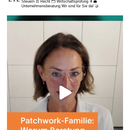
Steuern
⚖️ Recht
🗂️ Wirtschaftsprüfung
👨‍💼
Unternehmensberatung
Wir sind für Sie da! 🤝