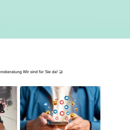
kostenfreie Getränke
Teamevents
leistungsgerechte Bezahlung
flexible Arbeitszeiten
ensberatung
Wir sind für Sie da! 🤝
individuelle Fort- & Weiterbildung
persönliche Mandantenbeziehung
betriebliche Altersvorsorge