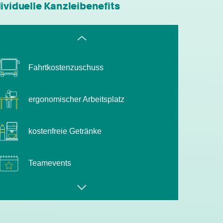
moderne technische Ausstattung
ividuelle Kanzleibenefits
Fahrtkostenzuschuss
ergonomischer Arbeitsplatz
kostenfreie Getränke
Teamevents
leistungsgerechte Bezahlung
flexible Arbeitszeiten