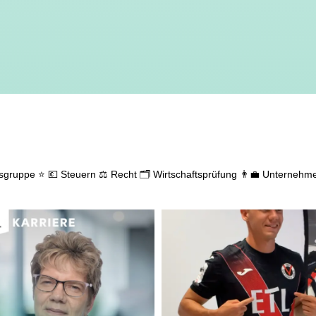
gsgruppe ⭐
💶 Steuern
⚖️ Recht
🗂️ Wirtschaftsprüfung
👨‍💼 Unternehm