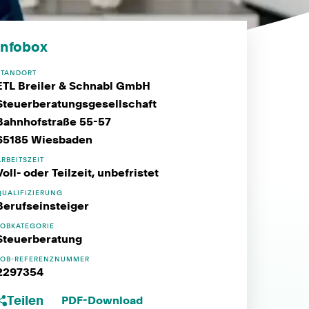
Infobox
STANDORT
ETL Breiler & Schnabl GmbH
Steuerberatungsgesellschaft
Bahnhofstraße 55-57
65185 Wiesbaden
ARBEITSZEIT
Voll- oder Teilzeit, unbefristet
QUALIFIZIERUNG
Berufseinsteiger
JOBKATEGORIE
Steuerberatung
JOB-REFERENZNUMMER
2297354
Teilen
PDF-Download