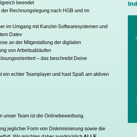
olgreich beendet
Ind
in der Rechnungslegung nach HGB und im
cher im Umgang mit Kanzlei-Softwaresystemen und
stem Datev
sse an der Mitgestaltung der digitalen
ung von Arbeitsabläufen
 lösungsorientiert – das beschreibt Deine
st ein echter Teamplayer und hast Spaß am aktiven
n unser Team ist die Onlinebewerbung.
ung jeglicher Form von Diskriminierung sowie die
elfalt. Wir möchten daher ausdrücklich
ALLE