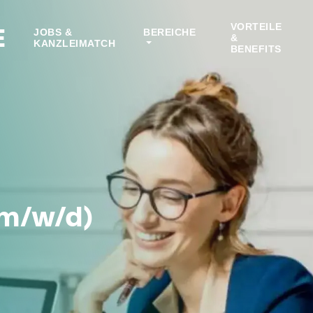
VORTEILE
E
JOBS &
BEREICHE
&
KANZLEIMATCH
BENEFITS
(m/w/d)