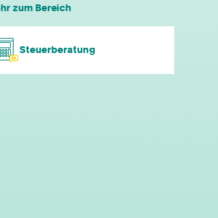
individuelle Fort- & Weiterbildung
hr zum Bereich
persönliche Mandantenbeziehung
Steuerberatung
betriebliche Altersvorsorge
attraktive
Zusatzleistungen/Mitarbeiterrabatte
moderne technische Ausstattung
Fahrtkostenzuschuss
ergonomischer Arbeitsplatz