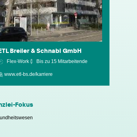
ETL Breiler & Schnabl GmbH
individuelle Fort- & Weiterbildung
Flex-Work
Bis zu 15 Mitarbeitende
www.etl-bs.de/karriere
persönliche Mandantenbeziehung
betriebliche Altersvorsorge
nzlei-Fokus
attraktive
undheitswesen
Zusatzleistungen/Mitarbeiterrabatte