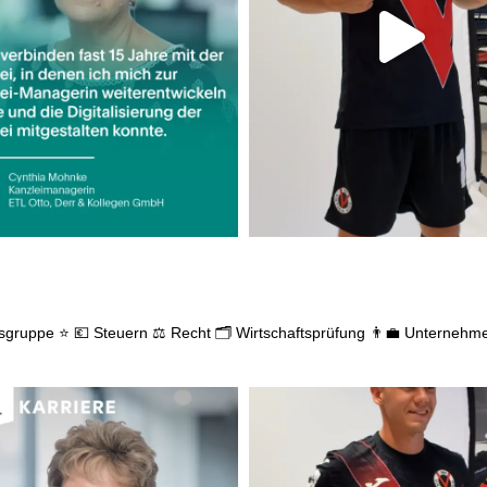
gsgruppe ⭐
💶 Steuern
⚖️ Recht
🗂️ Wirtschaftsprüfung
👨‍💼 Unternehm