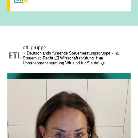
persönliche Mandantenbeziehung
betriebliche Altersvorsorge
attraktive
etl_gruppe
Zusatzleistungen/Mitarbeiterrabatte
⭐ Deutschlands führende Steuerberatungsgruppe ⭐
💶
Steuern
⚖️ Recht
🗂️ Wirtschaftsprüfung
👨‍💼
Unternehmensberatung
Wir sind für Sie da! 🤝