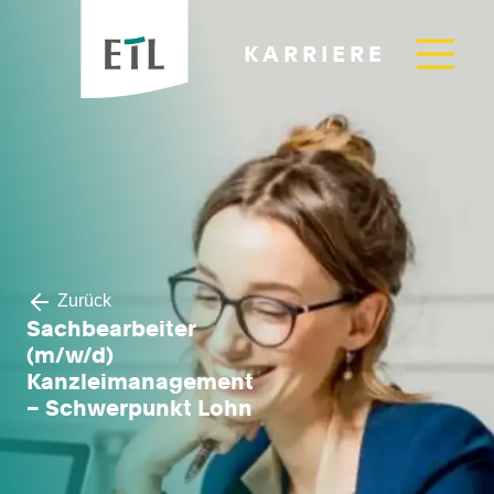
KARRIERE
Zurück
Sachbearbeiter
(m/w/d)
Kanzleimanagement
– Schwerpunkt Lohn