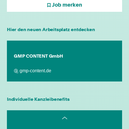
Job merken
individuelle Fort- & Weiterbildung
Hier den neuen Arbeitsplatz entdecken
persönliche Mandantenbeziehung
betriebliche Altersvorsorge
GMP CONTENT GmbH
gmp-content.de
attraktive
Zusatzleistungen/Mitarbeiterrabatte
leistungsgerechte Bezahlung
Individuelle Kanzleibenefits
flexible Arbeitszeiten