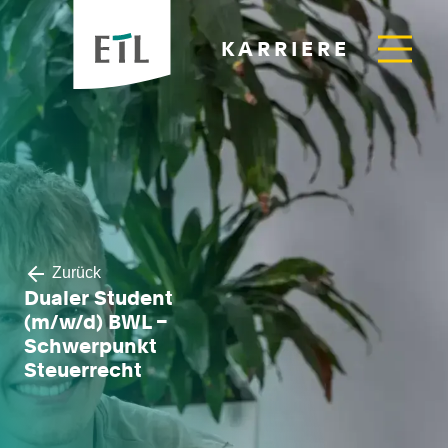
KARRIERE
Zurück
Dualer Student
(m/w/d) BWL –
Schwerpunkt
Steuerrecht