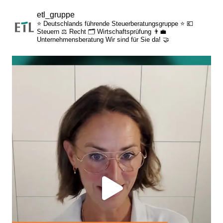
attraktive
etl_gruppe
Zusatzleistungen/Mitarbeiterrabatte
⭐ Deutschlands führende Steuerberatungsgruppe ⭐
💶
Steuern
⚖️ Recht
🗂️ Wirtschaftsprüfung
👨‍💼
Unternehmensberatung
Wir sind für Sie da! 🤝