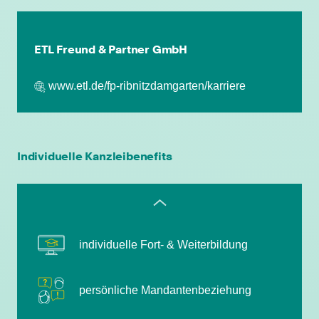
persönliche Mandantenbeziehung
ETL Freund & Partner GmbH
betriebliche Altersvorsorge
www.etl.de/fp-ribnitzdamgarten/karriere
attraktive
Zusatzleistungen/Mitarbeiterrabatte
leistungsgerechte Bezahlung
Individuelle Kanzleibenefits
flexible Arbeitszeiten
individuelle Fort- & Weiterbildung
persönliche Mandantenbeziehung