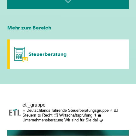
leistungsgerechte Bezahlung
flexible Arbeitszeiten
Mehr zum Bereich
individuelle Fort- & Weiterbildung
Steuerberatung
persönliche Mandantenbeziehung
betriebliche Altersvorsorge
attraktive
etl_gruppe
Zusatzleistungen/Mitarbeiterrabatte
⭐ Deutschlands führende Steuerberatungsgruppe ⭐
💶
Steuern
⚖️ Recht
🗂️ Wirtschaftsprüfung
👨‍💼
Unternehmensberatung
Wir sind für Sie da! 🤝