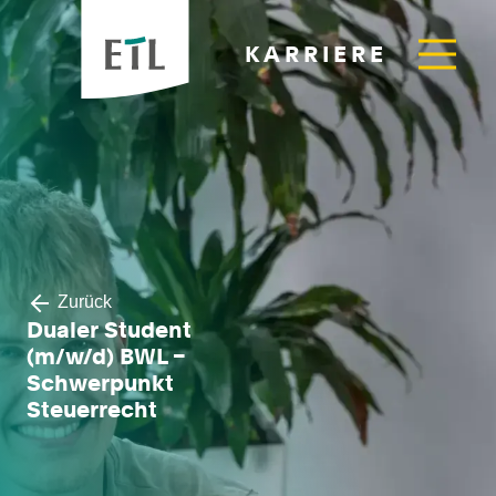
KARRIERE
Zurück
Dualer Student
(m/w/d) BWL –
Schwerpunkt
Steuerrecht