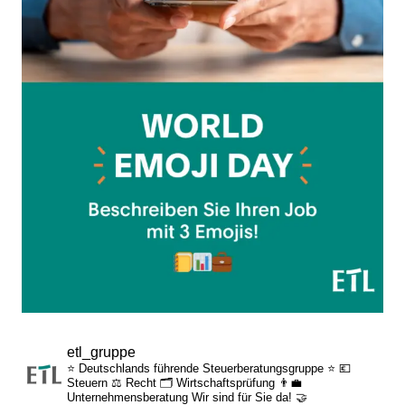
etl_gruppe
⭐ Deutschlands führende Steuerberatungsgruppe ⭐
💶
Steuern
⚖️ Recht
🗂️ Wirtschaftsprüfung
👨‍💼
Unternehmensberatung
Wir sind für Sie da! 🤝