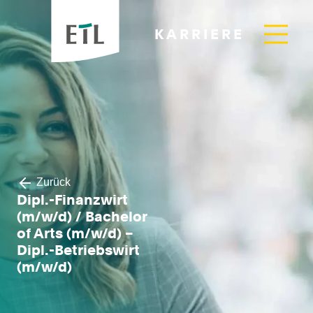
KARRIERE
Zurück
Dipl.-Finanzwirt
(m/w/d) / Bachelor
of Arts (m/w/d) –
Dipl.-Betriebswirt
(m/w/d)