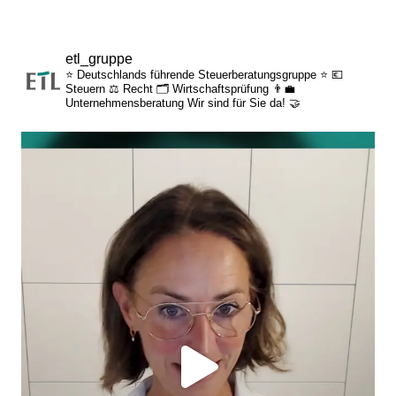
betriebliche Altersvorsorge
attraktive
etl_gruppe
Zusatzleistungen/Mitarbeiterrabatte
⭐ Deutschlands führende Steuerberatungsgruppe ⭐
💶
Steuern
⚖️ Recht
🗂️ Wirtschaftsprüfung
👨‍💼
Unternehmensberatung
Wir sind für Sie da! 🤝