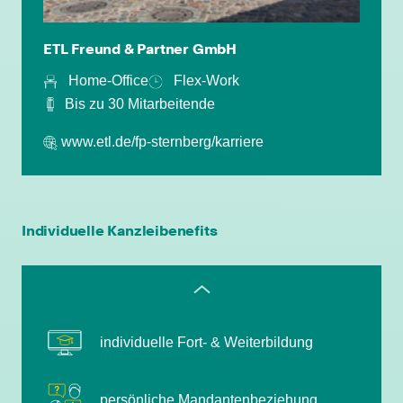
ETL Freund & Partner GmbH
persönliche Mandantenbeziehung
Home-Office
Flex-Work
Bis zu 30 Mitarbeitende
betriebliche Altersvorsorge
www.etl.de/fp-sternberg/karriere
attraktive
Zusatzleistungen/Mitarbeiterrabatte
leistungsgerechte Bezahlung
Individuelle Kanzleibenefits
flexible Arbeitszeiten
individuelle Fort- & Weiterbildung
persönliche Mandantenbeziehung