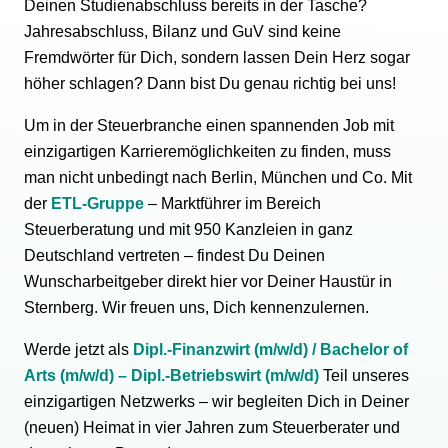
Deinen Studienabschluss bereits in der Tasche?
Jahresabschluss, Bilanz und GuV sind keine
Fremdwörter für Dich, sondern lassen Dein Herz sogar
höher schlagen? Dann bist Du genau richtig bei uns!
Um in der Steuerbranche einen spannenden Job mit
einzigartigen Karrieremöglichkeiten zu finden, muss
man nicht unbedingt nach Berlin, München und Co. Mit
der
ETL-Gruppe
– Marktführer im Bereich
Steuerberatung und mit 950 Kanzleien in ganz
Deutschland vertreten – findest Du Deinen
Wunscharbeitgeber direkt hier vor Deiner Haustür in
Sternberg. Wir freuen uns, Dich kennenzulernen.
Werde jetzt als
Dipl.-Finanzwirt (m/w/d) / Bachelor of
Arts (m/w/d) – Dipl.-Betriebswirt (m/w/d)
Teil unseres
einzigartigen Netzwerks – wir begleiten Dich in Deiner
(neuen) Heimat in vier Jahren zum Steuerberater und