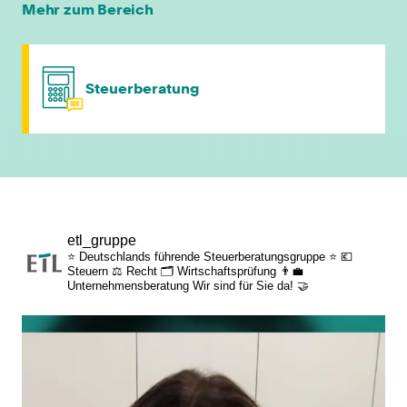
flexible Arbeitszeiten
Mehr zum Bereich
individuelle Fort- & Weiterbildung
Steuerberatung
persönliche Mandantenbeziehung
betriebliche Altersvorsorge
attraktive
etl_gruppe
Zusatzleistungen/Mitarbeiterrabatte
⭐ Deutschlands führende Steuerberatungsgruppe ⭐
💶
Steuern
⚖️ Recht
🗂️ Wirtschaftsprüfung
👨‍💼
Unternehmensberatung
Wir sind für Sie da! 🤝