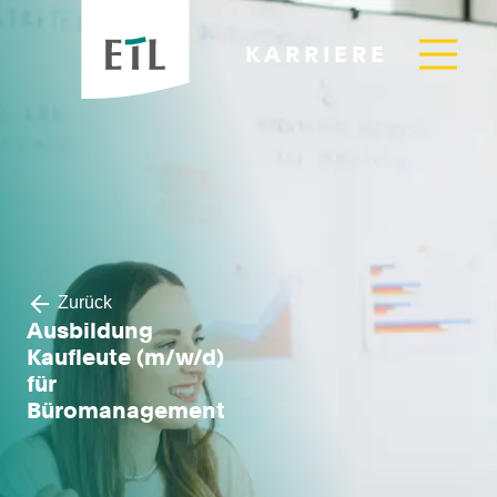
KARRIERE
Zurück
Ausbildung
Kaufleute (m/w/d)
für
Büromanagement