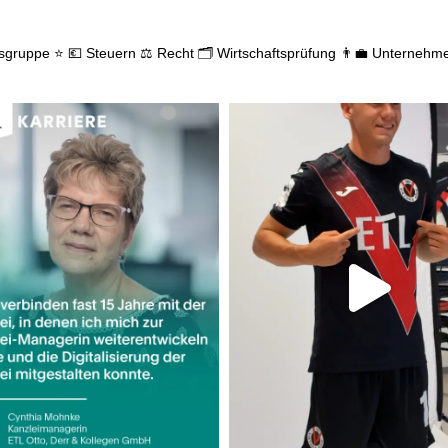
gsgruppe ⭐
💶 Steuern
⚖️ Recht
🗂️ Wirtschaftsprüfung
👨‍💼 Unternehm