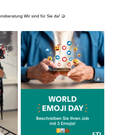
Teamevents
ensberatung
Wir sind für Sie da! 🤝
ergonomischer Arbeitsplatz
Erholungsbeihilfe
Jobrad
Teamlunch
moderne technische Ausstattung
Fitnessstudiozuschuss