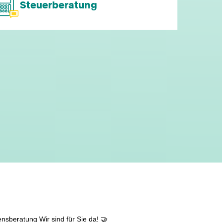
Steuerberatung
moderne technische Ausstattung
Fitnessstudiozuschuss
Computerbrille
kostenfreie Getränke
leistungsgerechte Bezahlung
flexible Arbeitszeiten
individuelle Fort- & Weiterbildung
ensberatung
Wir sind für Sie da! 🤝