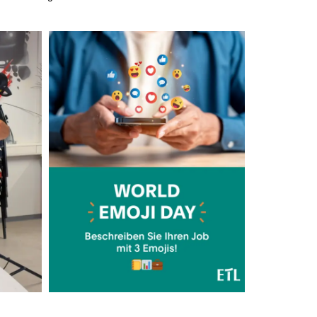
persönliche Mandantenbeziehung
betriebliche Altersvorsorge
attraktive
Zusatzleistungen/Mitarbeiterrabatte
4-Tage-Woche
mobiles Arbeiten
Weihnachtsgeld
Tankzuschuss