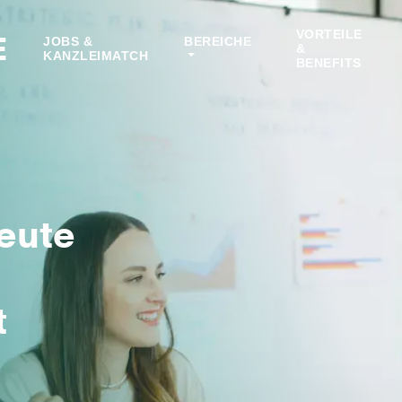
VORTEILE
E
JOBS &
BEREICHE
&
KANZLEIMATCH
BENEFITS
eute
t