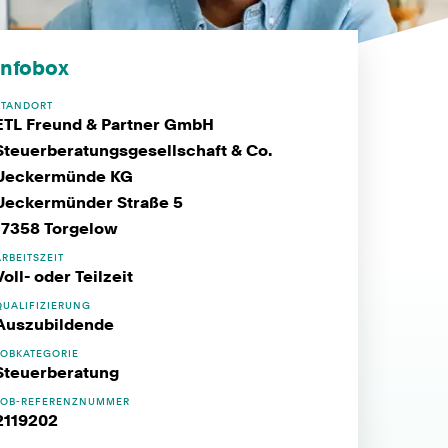
Infobox
STANDORT
ETL Freund & Partner GmbH
Steuerberatungsgesellschaft & Co.
Ueckermünde KG
Ueckermünder Straße 5
17358 Torgelow
ARBEITSZEIT
Voll- oder Teilzeit
QUALIFIZIERUNG
Auszubildende
JOBKATEGORIE
Steuerberatung
JOB-REFERENZNUMMER
2119202