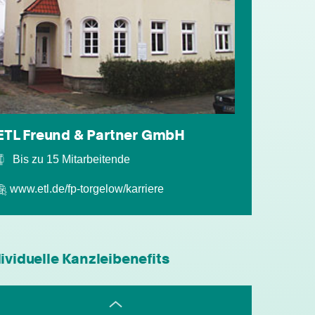
individuelle Fort- & Weiterbildung
persönliche Mandantenbeziehung
ETL Freund & Partner GmbH
Bis zu 15 Mitarbeitende
betriebliche Altersvorsorge
www.etl.de/fp-torgelow/karriere
attraktive
Zusatzleistungen/Mitarbeiterrabatte
4-Tage-Woche
ividuelle Kanzleibenefits
mobiles Arbeiten