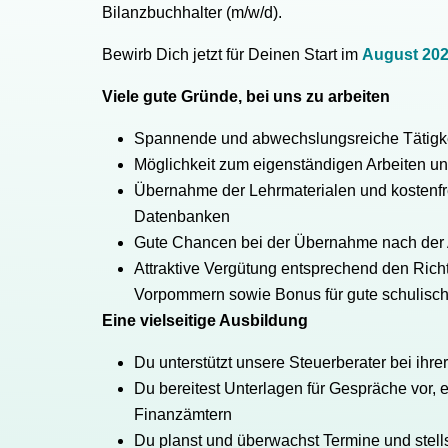
Bilanzbuchhalter (m/w/d).
Bewirb Dich jetzt für Deinen Start im
August 20
Viele gute Gründe, bei uns zu arbeiten
Spannende und abwechslungsreiche Tätigkei
Möglichkeit zum eigenständigen Arbeiten unt
Übernahme der Lehrmaterialen und kostenfre
Datenbanken
Gute Chancen bei der Übernahme nach der Au
Attraktive Vergütung entsprechend den Rich
Vorpommern sowie Bonus für gute schulisc
Eine vielseitige Ausbildung
Du unterstützt unsere Steuerberater bei ihre
Du bereitest Unterlagen für Gespräche vor, er
Finanzämtern
Du planst und überwachst Termine und stells