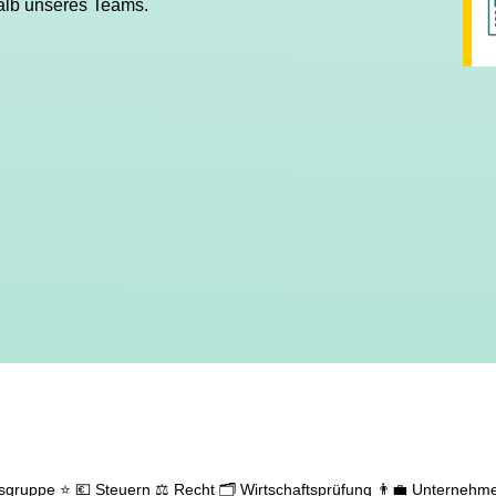
alb unseres Teams.
gsgruppe ⭐
💶 Steuern
⚖️ Recht
🗂️ Wirtschaftsprüfung
👨‍💼 Unternehm