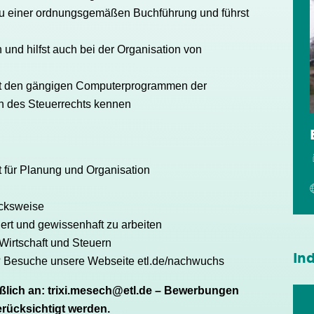
zu einer ordnungsgemäßen Buchführung und führst
nd hilfst auch bei der Organisation von
it den gängigen Computerprogrammen der
n des Steuerrechts kennen
 für Planung und Organisation
ucksweise
iert und gewissenhaft zu arbeiten
Wirtschaft und Steuern
Ind
n? Besuche unsere Webseite
etl.de/nachwuchs
ßlich an: trixi.mesech@etl.de – Bewerbungen
erücksichtigt werden.