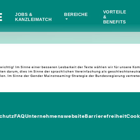
VORTEILE
E
JOBS &
BEREICHE
&
KANZLEIMATCH
BENEFITS
ichtig! Im Sinne einer besseren Lesbarkeit der Texte wählen wir für unsere K
ten darum, dies im Sinne der sprachlichen Vereinfachung als geschlechtsneutra
n. Im Sinne der Gender Mainstreaming-Strategie der Bundesregierung vertreten 
chutz
FAQ
Unternehmenswebsite
Barrierefreiheit
Cook