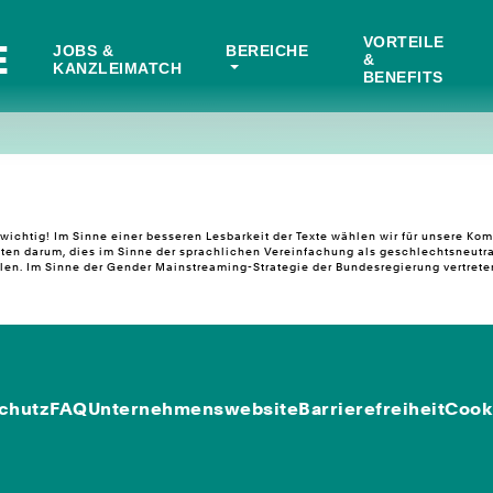
VORTEILE
E
JOBS &
BEREICHE
&
KANZLEIMATCH
BENEFITS
ichtig! Im Sinne einer besseren Lesbarkeit der Texte wählen wir für unsere K
ten darum, dies im Sinne der sprachlichen Vereinfachung als geschlechtsneutra
n. Im Sinne der Gender Mainstreaming-Strategie der Bundesregierung vertreten 
chutz
FAQ
Unternehmenswebsite
Barrierefreiheit
Cook